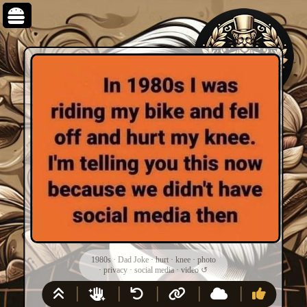
1980s
·
Dad Joke
·
hurt
·
knee
·
photo
·
privacy
·
social media
·
video
↺