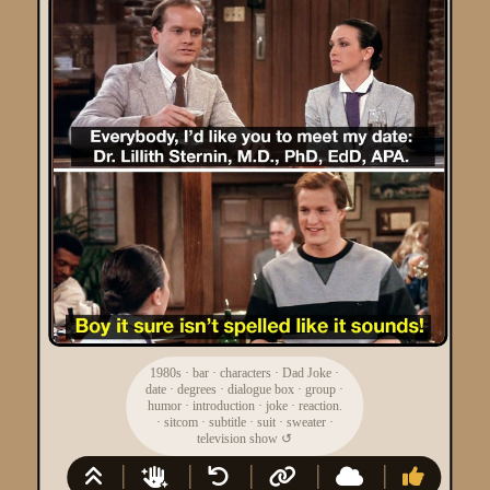
1980s
·
bar
·
characters
·
Dad Joke
·
date
·
degrees
·
dialogue box
·
group
·
humor
·
introduction
·
joke
·
reaction.
·
sitcom
·
subtitle
·
suit
·
sweater
·
television show
↺