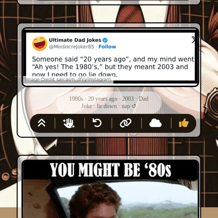
1980s
·
20 years ago
·
2003
·
Dad
Joke
·
lie down
·
nap
↺