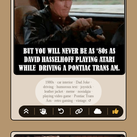
1980s
·
car interior
·
Dad Joke
·
driving
·
humorous text
·
joystick
·
leather jacket
·
meme
·
nostalgia
·
playing video game
·
Pontiac Trans
Am
·
retro gaming
·
vintage.
↺