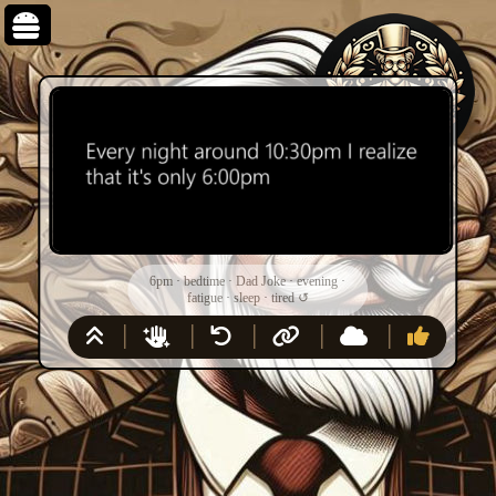
6pm
·
bedtime
·
Dad Joke
·
evening
·
fatigue
·
sleep
·
tired
↺