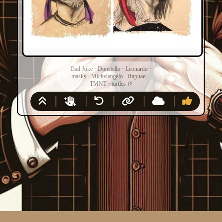
Dad Joke
·
Donatello
·
Leonardo
·
masks
·
Michelangelo
·
Raphael
·
TMNT
·
turtles
↺