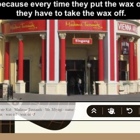
ate Kid
·
Madame Tussauds
·
Mr. Miyagi
·
statue
·
ax
·
wax off
·
wax on
↺