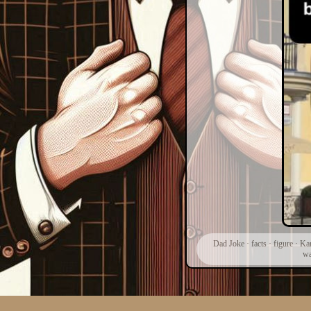
Dad Joke
·
facts
·
figure
·
Kar
w