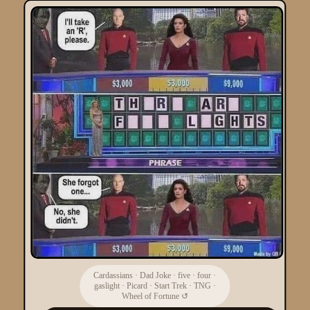
Cardassians
·
Dad Joke
·
five
·
four
·
gaslight
·
Picard
·
Start Trek
·
TNG
·
Wheel of Fortune
↺