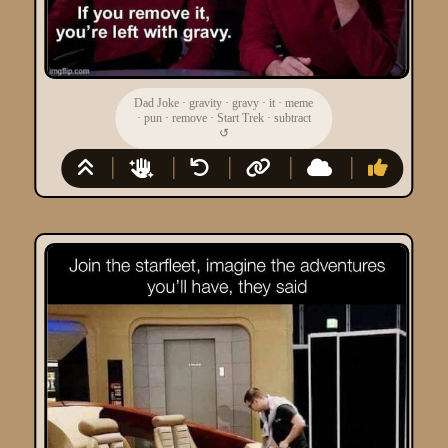
Dad Joke
·
gravity
·
gravy
·
it
·
meme
·
pun
·
remove
·
Start Trek
·
subtract
↺