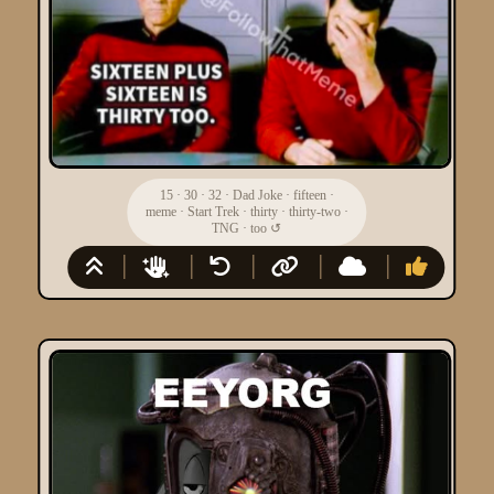
15
·
30
·
32
·
Dad Joke
·
fifteen
·
meme
·
Start Trek
·
thirty
·
thirty-two
·
TNG
·
too
↺