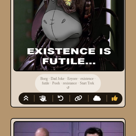
Borg
·
Dad Joke
·
Eeyore
·
existence
·
futile
·
Pooh
·
resistance
·
Start Trek
↺