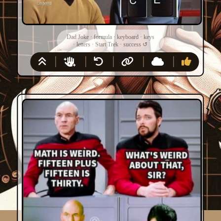
Dad Joke
·
formula
·
keyboard
·
keys
·
letters
·
Start Trek
·
success
↺