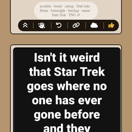
accident
·
brand
·
catsup
·
Dad Joke
·
Heinz
·
heinzsight
·
ketchup
·
meme
·
Start Trek
·
TNG
↺