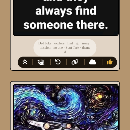
Dad Joke
·
explore
·
find
·
go
·
irony
·
mission
·
no one
·
Start Trek
·
theme
↺