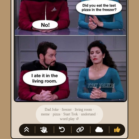
Dad Joke
·
freezer
·
living room
·
meme
·
pizza
·
Start Trek
·
undertand
·
word play
↺