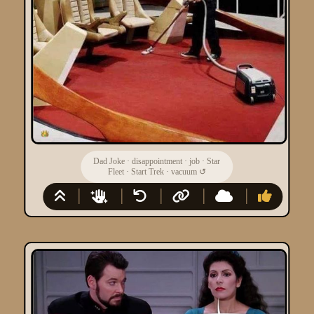
Dad Joke
·
disappointment
·
job
·
Star
Fleet
·
Start Trek
·
vacuum
↺