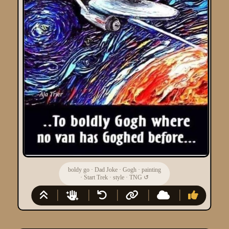
boldy go
·
Dad Joke
·
Gogh
·
painting
·
Start Trek
·
style
·
TNG
↺