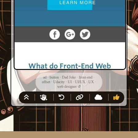
ad
·
button
·
Dad Joke
·
front-end
·
offset
·
Udacity
·
UI
·
UI/UX
·
UX
·
web designer
↺