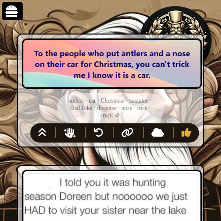
antlers
·
car
·
Christmas
·
costume
·
Dad Joke
·
disguise
·
nose
·
trick
·
truck
↺