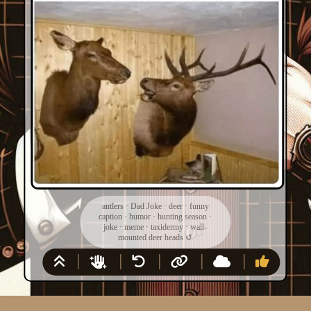
antlers
·
Dad Joke
·
deer
·
funny
caption
·
humor
·
hunting season
·
joke
·
meme
·
taxidermy
·
wall-
mounted deer heads
↺