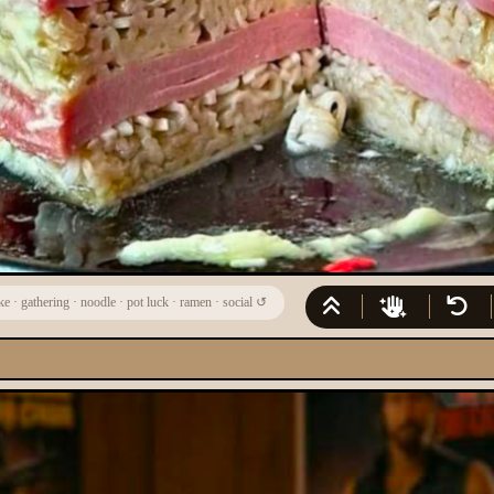
ke
·
gathering
·
noodle
·
pot luck
·
ramen
·
social
↺