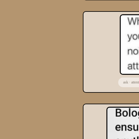
ask
·
atten