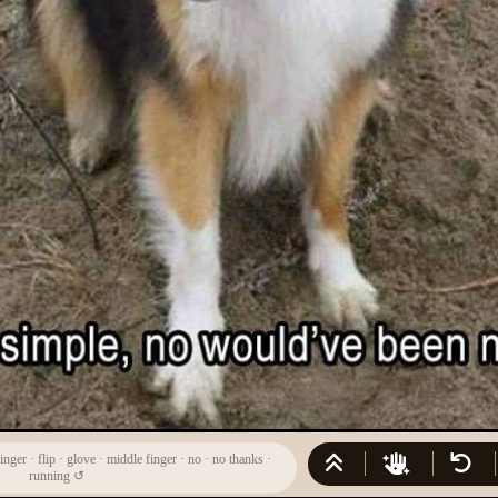
finger
·
flip
·
glove
·
middle finger
·
no
·
no thanks
·
running
↺