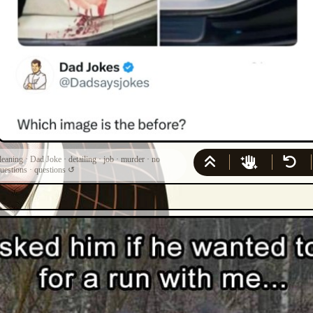
leaning
·
Dad Joke
·
detailing
·
job
·
murder
·
no
uestions
·
questions
↺