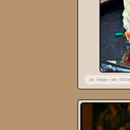
ask
·
bologna
·
cake
·
Dad Jo