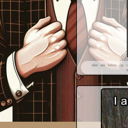
after
·
ask
·
before
·
car
·
c
q