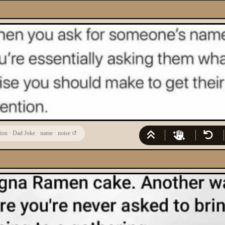
tion
·
Dad Joke
·
name
·
noise
↺