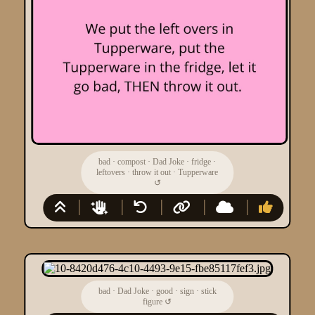
bad
·
compost
·
Dad Joke
·
fridge
·
leftovers
·
throw it out
·
Tupperware
↺
bad
·
Dad Joke
·
good
·
sign
·
stick
figure
↺