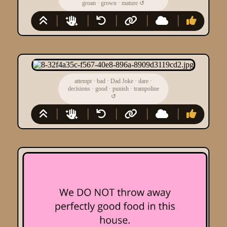
groan
·
grown
·
mature
↺
attempt
·
bad
·
Dad Joke
·
dare
·
decisions
·
good
·
punish
·
trampoline
↺