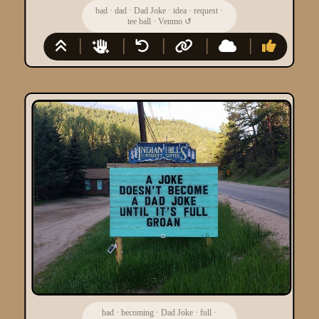
bad
·
dad
·
Dad Joke
·
idea
·
request
·
tee ball
·
Venmo
↺
bad
·
becoming
·
Dad Joke
·
full
·