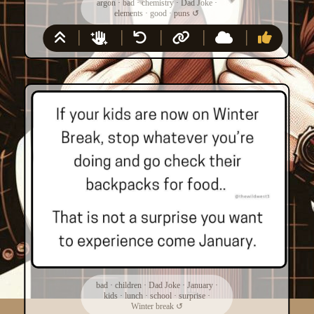
argon
·
bad
·
chemistry
·
Dad Joke
·
elements
·
good
·
puns
↺
bad
·
children
·
Dad Joke
·
January
·
kids
·
lunch
·
school
·
surprise
·
Winter break
↺