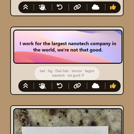
bad
·
big
·
Dad Joke
·
inverse
·
largest
·
nanotech
·
not good
↺