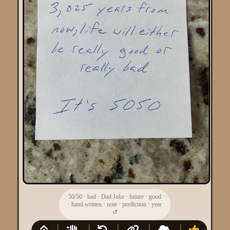
50/50
·
bad
·
Dad Joke
·
future
·
good
·
hand written
·
note
·
prediction
·
year
↺