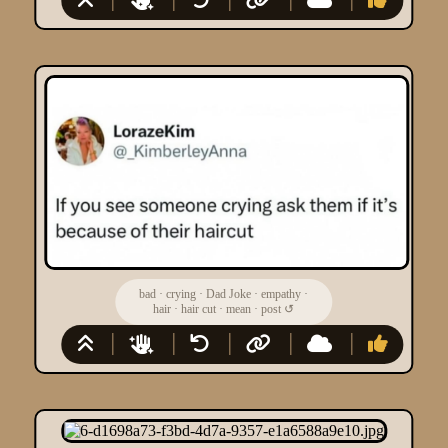
bad
·
crying
·
Dad Joke
·
empathy
·
hair
·
hair cut
·
mean
·
post
↺