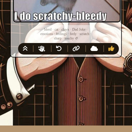
bleed
·
cat
·
claws
·
Dad Joke
·
emotions
·
feelings
·
feely
·
scratch
·
sharp
·
touchy
↺