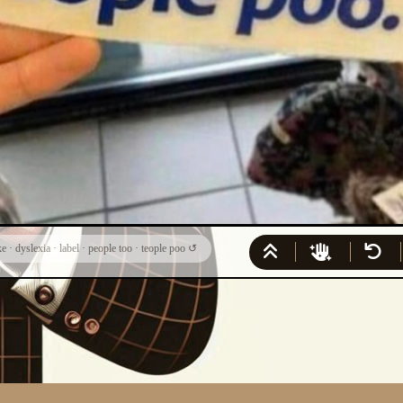
ke
·
dyslexia
·
label
·
people too
·
teople poo
↺