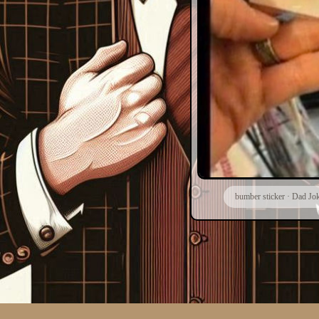
bumber sticker
·
Dad Jo