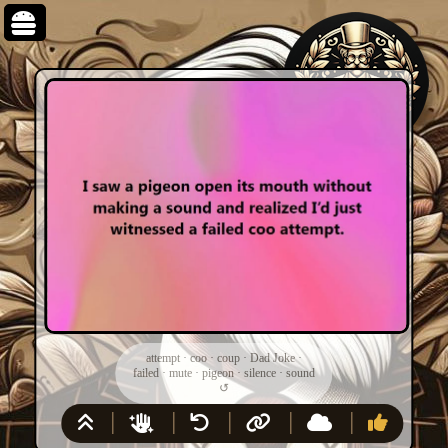
attempt
·
coo
·
coup
·
Dad Joke
·
failed
·
mute
·
pigeon
·
silence
·
sound
↺