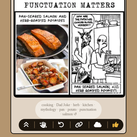
cooking
·
Dad Joke
·
herb
·
kitchen
·
mythology
·
pan
·
potato
·
punctuation
·
salmon
↺