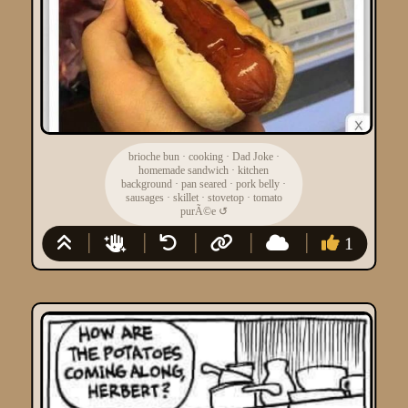
brioche bun
·
cooking
·
Dad Joke
·
homemade sandwich
·
kitchen
background
·
pan seared
·
pork belly
·
sausages
·
skillet
·
stovetop
·
tomato
purÃ©e
↺
1