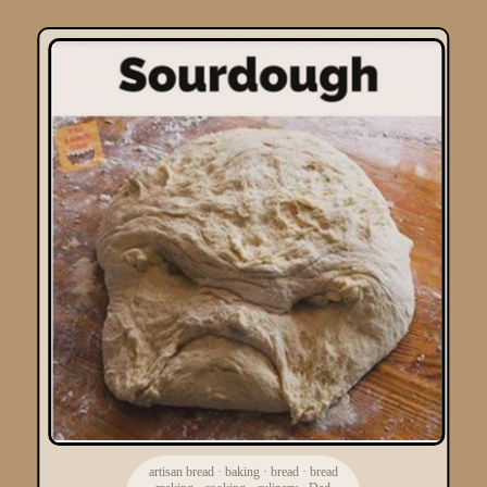
artisan bread
·
baking
·
bread
·
bread