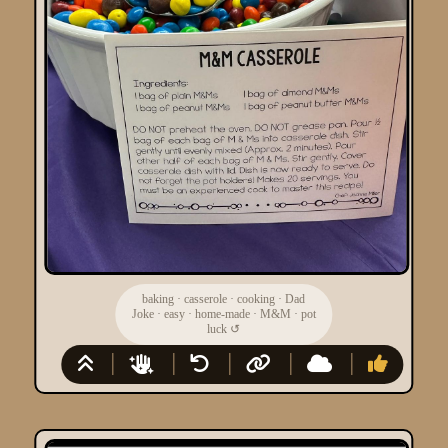
baking
·
casserole
·
cooking
·
Dad
Joke
·
easy
·
home-made
·
M&M
·
pot
luck
↺