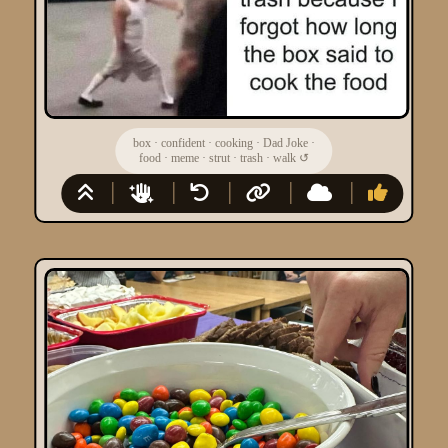
box
·
confident
·
cooking
·
Dad Joke
·
food
·
meme
·
strut
·
trash
·
walk
↺