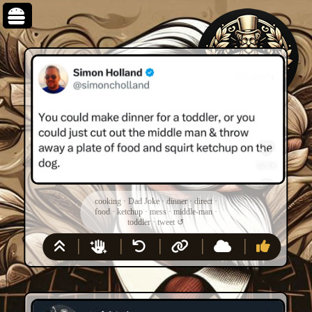
cooking
·
Dad Joke
·
dinner
·
direct
·
food
·
ketchup
·
mess
·
middle-man
·
toddler
·
tweet
↺