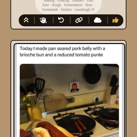
making
·
cooking
·
culinary
·
Dad
Joke
·
dough
·
fermentation
·
flour
·
homemade
·
kitchen
·
sourdough
↺