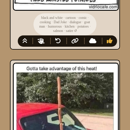
black and white
·
cartoon
·
comic
·
cooking
·
Dad Joke
·
dialogue
·
goat
man
·
humorous
·
kitchen
·
potatoes
·
salmon
·
satire
↺