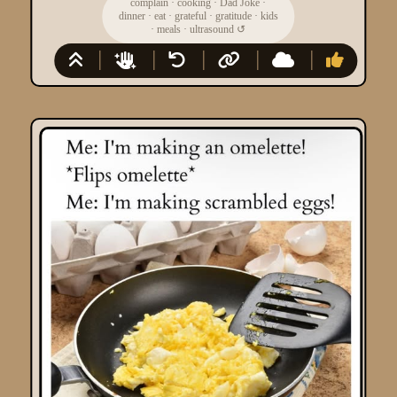
complain
·
cooking
·
Dad Joke
·
dinner
·
eat
·
grateful
·
gratitude
·
kids
·
meals
·
ultrasound
↺