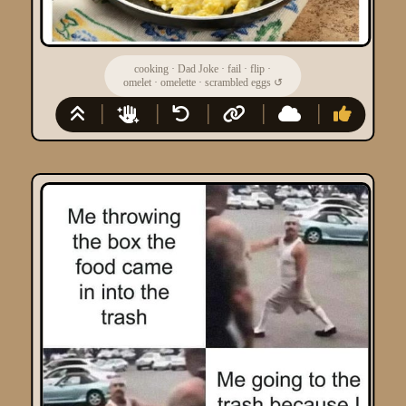
cooking
·
Dad Joke
·
fail
·
flip
·
omelet
·
omelette
·
scrambled eggs
↺