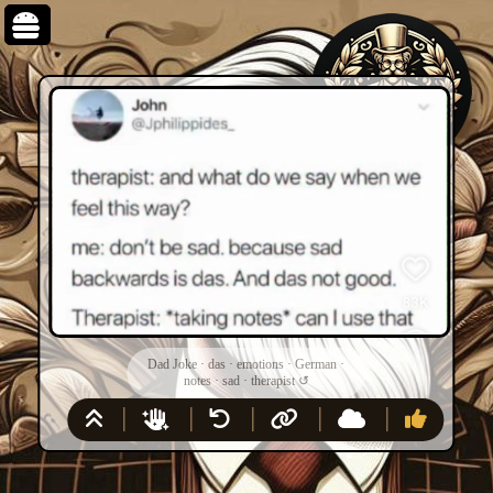
Dad Joke
·
das
·
emotions
·
German
·
notes
·
sad
·
therapist
↺