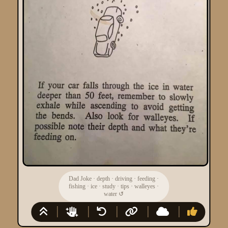
Dad Joke
·
depth
·
driving
·
feeding
·
fishing
·
ice
·
study
·
tips
·
walleyes
·
water
↺