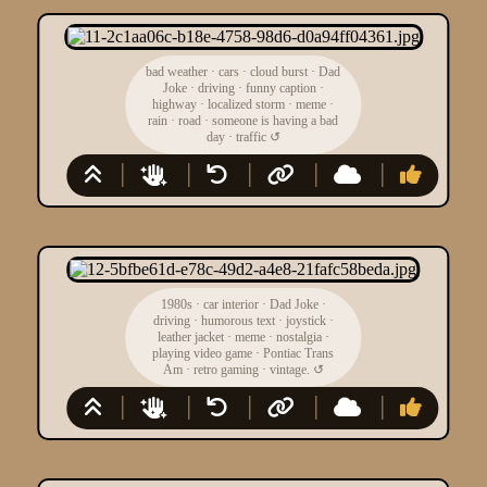
bad weather
·
cars
·
cloud burst
·
Dad
Joke
·
driving
·
funny caption
·
highway
·
localized storm
·
meme
·
rain
·
road
·
someone is having a bad
day
·
traffic
↺
1980s
·
car interior
·
Dad Joke
·
driving
·
humorous text
·
joystick
·
leather jacket
·
meme
·
nostalgia
·
playing video game
·
Pontiac Trans
Am
·
retro gaming
·
vintage.
↺