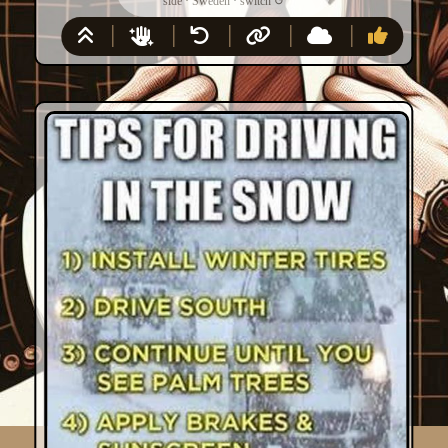
side
·
Sweden
·
switch
↺