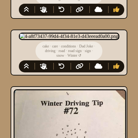
cake
·
care
·
conditions
·
Dad Joke
·
driving
·
road
·
road sign
·
sign
·
snow
·
Winter
↺