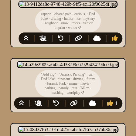
caption
·
cleared path
·
curious.
·
Dad
Joke
·
driving
·
humor
·
ice
·
mystery
·
neighbor
·
snow
·
tracks
·
vehicle
imprint
·
winter
↺
"Add ing"
·
"Jurassic Parking"
·
car
·
Dad Joke
·
dinosaur
·
driving
·
funny
·
Jurassic Park
·
meme
·
movie
·
parking
·
parody
·
rain
·
T-Rex
·
teaching
·
wordplay
↺
1