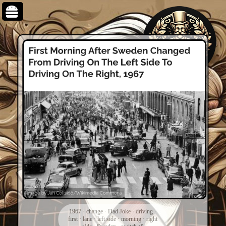
1967
·
change
·
Dad Joke
·
driving
·
first
·
lane
·
left side
·
morning
·
right