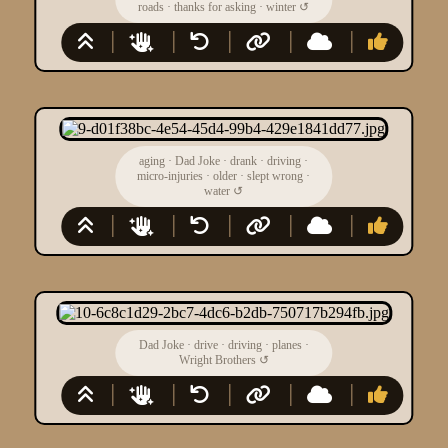
roads
·
thanks for asking
·
winter
↺
aging
·
Dad Joke
·
drank
·
driving
·
micro-injuries
·
older
·
slept wrong
·
water
↺
Dad Joke
·
drive
·
driving
·
planes
·
Wright Brothers
↺