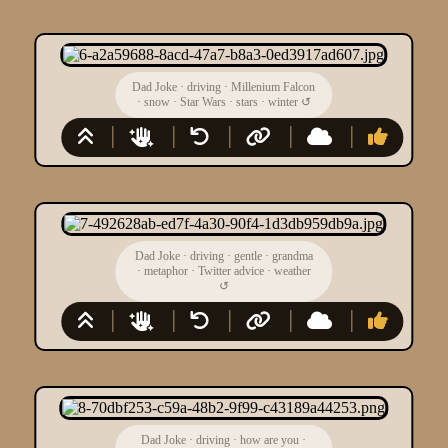
Dad Joke
·
driving
·
Millenium Falcon
·
snow
·
Star Wars
·
stars
·
winter
↺
Dad Joke
·
driving
·
gentle
·
grandma
·
metaphor
·
Twitter advice
·
weather
↺
Dad Joke
·
driving
·
how are you
·