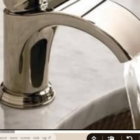
aucet
·
more
·
screen
·
sink
·
tap
↺