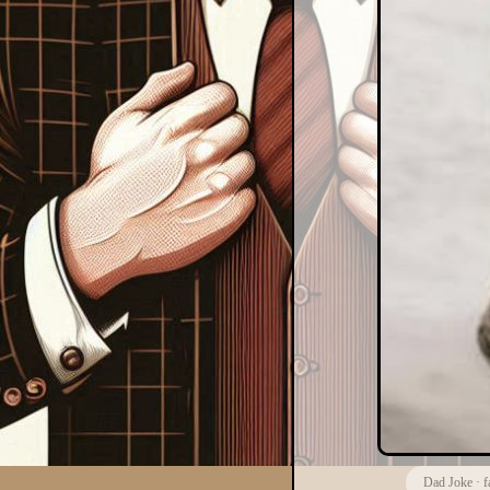
Dad Joke
·
f