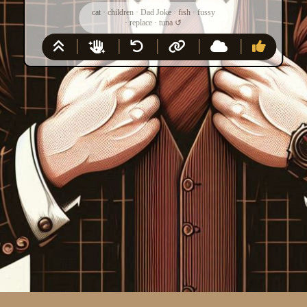
cat
·
children
·
Dad Joke
·
fish
·
fussy
·
replace
·
tuna
↺