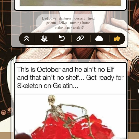
Dad Joke
·
dentures
·
dessert
·
fired
·
gelatin
·
Jell-o
·
nursing home
·
retirement
·
teeth
↺