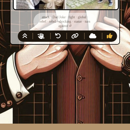
attack
·
Dad Joke
·
fight
·
global
·
rebel
·
rebel
·
shocking
·
statue
·
turn
against
↺