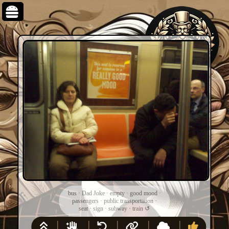
bus
·
Dad Joke
·
empty
·
good mood
·
passengers
·
public transportation
·
seat
·
sign
·
subway
·
train
↺