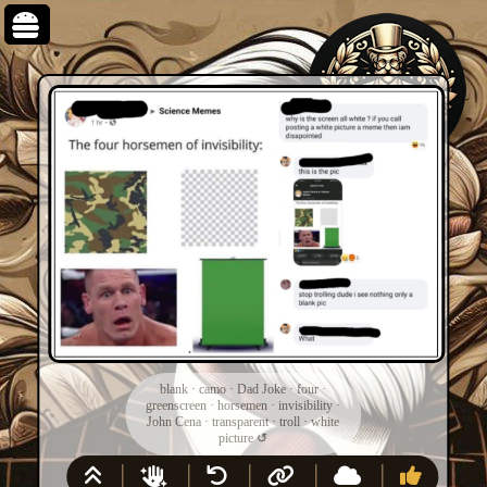
blank
·
camo
·
Dad Joke
·
four
·
greenscreen
·
horsemen
·
invisibility
·
John Cena
·
transparent
·
troll
·
white
picture
↺