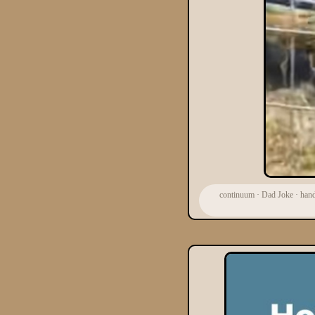
continuum
·
Dad Joke
·
han