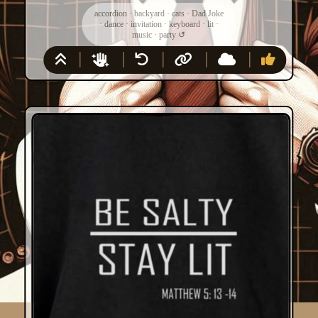
accordion
·
backyard
·
cats
·
Dad Joke
·
dance
·
invitation
·
keyboard
·
lit
·
music
·
party
↺