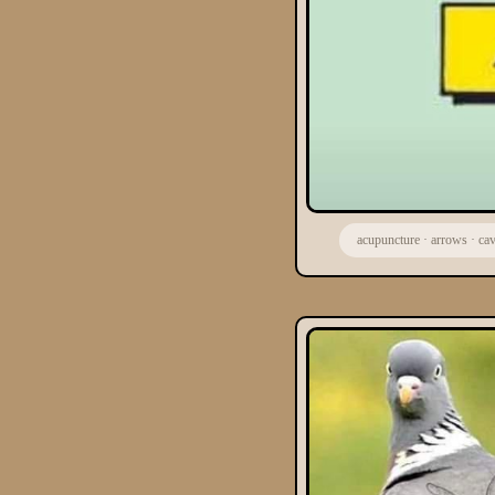
acupuncture
·
arrows
·
ca