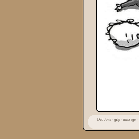
Dad Joke
·
grip
·
massage
·