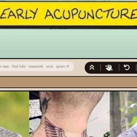
ve man
·
Dad Joke
·
mammoth
·
neck
·
spears
↺