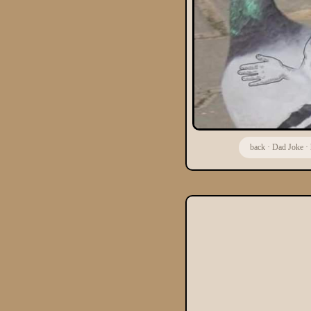
back
·
Dad Joke
·