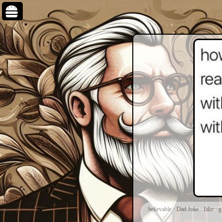
believable
·
Dad Joke
·
fake
·
g