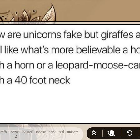
iraffe
·
horse
·
leopard
·
moose
·
neck
·
real
·
unicorn
↺