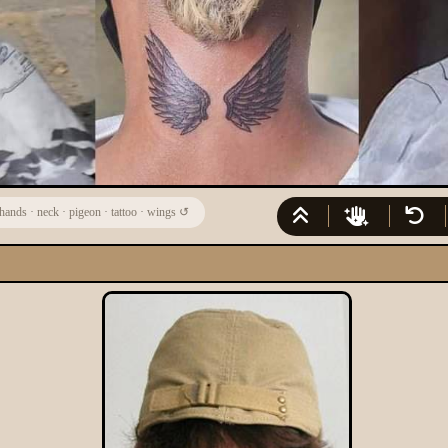
hands
·
neck
·
pigeon
·
tattoo
·
wings
↺