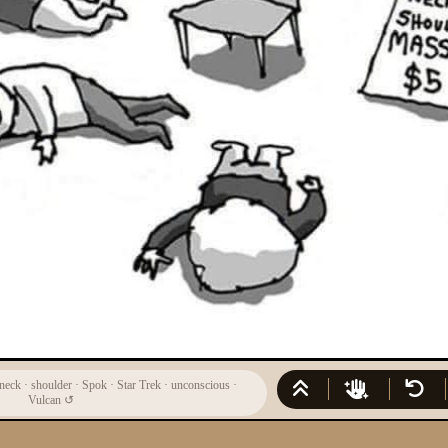
neck
·
shoulder
·
Spok
·
Star Trek
·
unconscious
·
Vulcan
↺