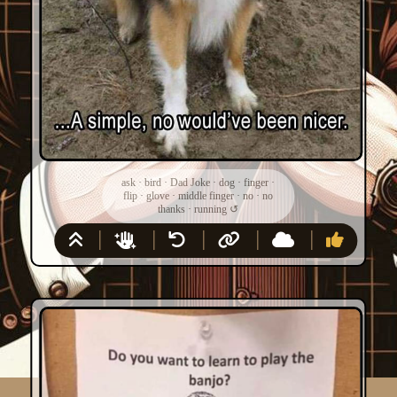
ask
·
bird
·
Dad Joke
·
dog
·
finger
·
flip
·
glove
·
middle finger
·
no
·
no
thanks
·
running
↺