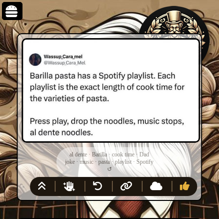
al dente
·
Barilla
·
cook time
·
Dad
joke
·
music
·
pasta
·
playlist
·
Spotify
↺