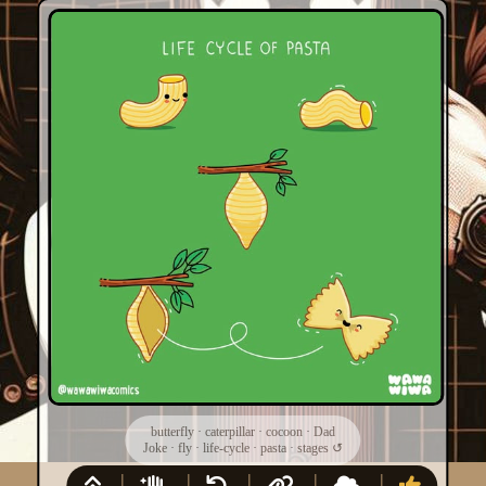
butterfly
·
caterpillar
·
cocoon
·
Dad
Joke
·
fly
·
life-cycle
·
pasta
·
stages
↺