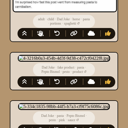
adult
·
child
·
Dad Joke
·
horse
·
pasta
·
portions
·
spaghetti
↺
Dad Joke
·
fake product
·
pasta
·
Pepto Bismol
·
pesto
·
product
↺
Dad Joke
·
pasta
·
Pepto Bismol
·
pesto
·
pink
·
sauce
↺