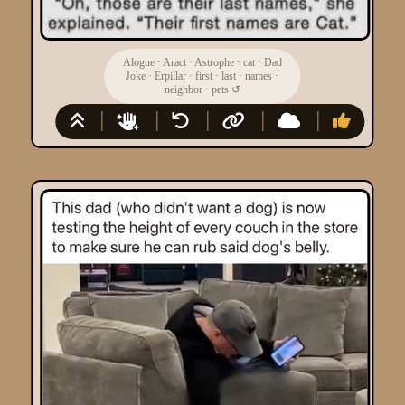
Alogue
·
Aract
·
Astrophe
·
cat
·
Dad
Joke
·
Erpillar
·
first
·
last
·
names
·
neighbor
·
pets
↺