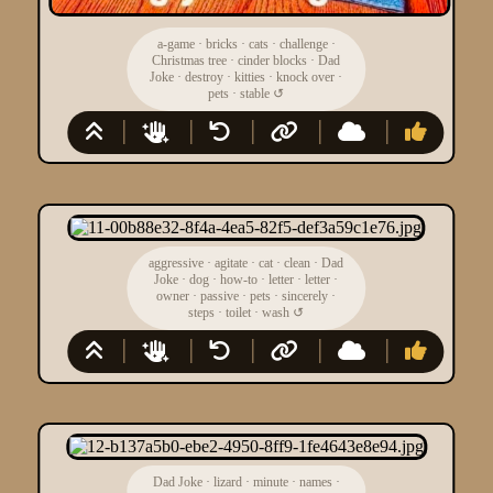
a-game
·
bricks
·
cats
·
challenge
·
Christmas tree
·
cinder blocks
·
Dad
Joke
·
destroy
·
kitties
·
knock over
·
pets
·
stable
↺
aggressive
·
agitate
·
cat
·
clean
·
Dad
Joke
·
dog
·
how-to
·
letter
·
letter
·
owner
·
passive
·
pets
·
sincerely
·
steps
·
toilet
·
wash
↺
Dad Joke
·
lizard
·
minute
·
names
·