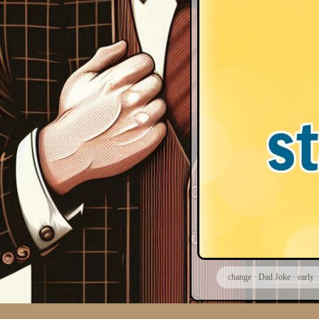
change
·
Dad Joke
·
early