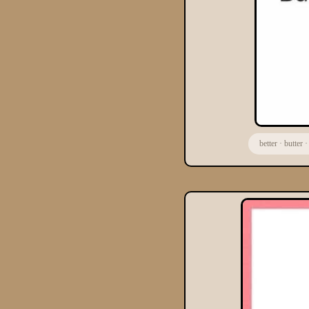
better
·
butter