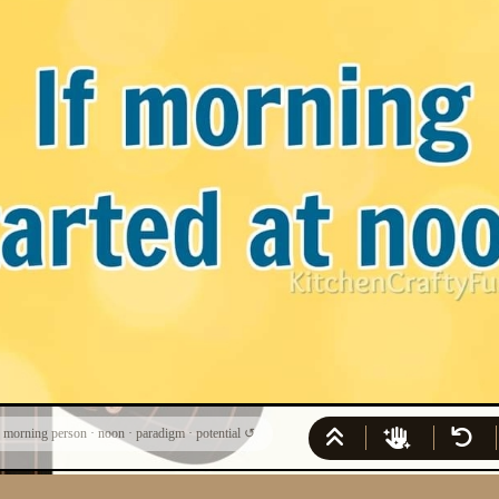
·
morning person
·
noon
·
paradigm
·
potential
↺