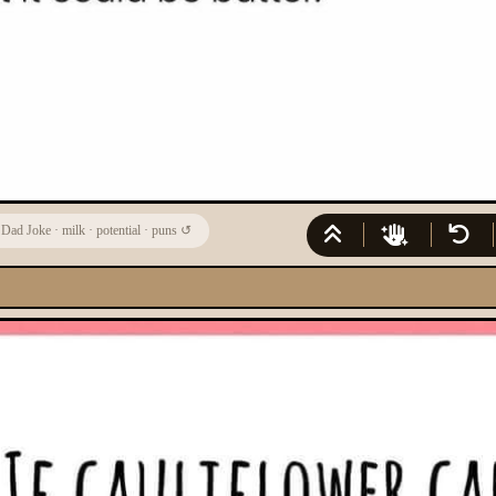
·
Dad Joke
·
milk
·
potential
·
puns
↺