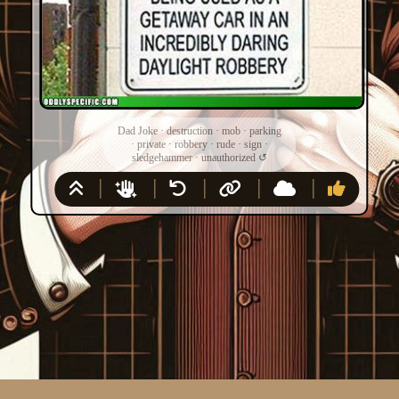
Dad Joke
·
destruction
·
mob
·
parking
·
private
·
robbery
·
rude
·
sign
·
sledgehammer
·
unauthorized
↺