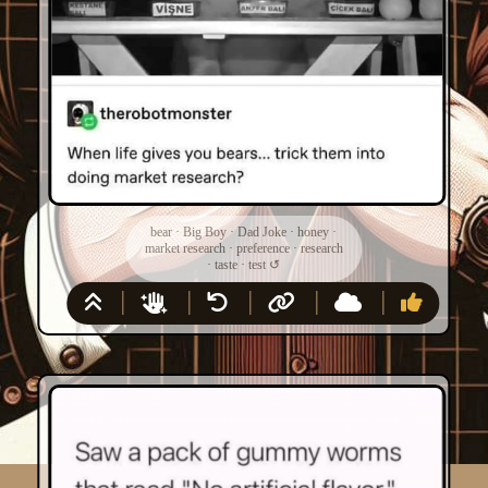
bear
·
Big Boy
·
Dad Joke
·
honey
·
market research
·
preference
·
research
·
taste
·
test
↺