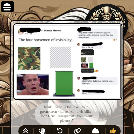
blank
·
camo
·
Dad Joke
·
four
·
greenscreen
·
horsemen
·
invisibility
·
John Cena
·
transparent
·
troll
·
white
picture
↺