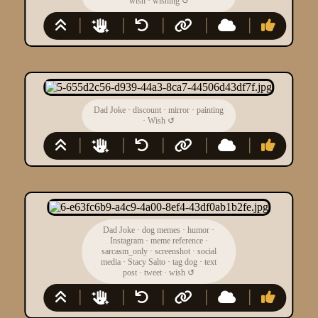
wish
·
wishing
↺
Dad Joke
·
discount
·
mirror
·
painting
·
Wish
↺
Dad Joke
·
dog memes
·
humor
·
Instagram
·
meme reference
·
sarcasm_only
·
screenshot
·
social
media
·
Stacy Salto
·
tag dog
·
text
post
·
tweet
·
wish
↺